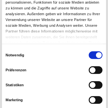
CookieConsen
Cookiebot
Speichert den
1 Jahr
personalisieren, Funktionen für soziale Medien anbieten
t
Zustimmungsstatus des
zu können und die Zugriffe auf unsere Website zu
Benutzers für Cookies auf
analysieren. Außerdem geben wir Informationen zu Ihrer
der aktuellen Domäne.
Verwendung unserer Website an unsere Partner für
wordpress_te
www.telaar-
Verwendet, um zu
Sitzung
st_cookie
raumideen.de
überprüfen, ob der
soziale Medien, Werbung und Analysen weiter. Unsere
Browser des Benutzers
Partner führen diese Informationen möglicherweise mit
Cookies unterstützt.
weiteren Daten zusammen, die Sie ihnen bereitgestellt
haben oder die sie im Rahmen Ihrer Nutzung der Dienste
Waschtisch mit Spiegel aus
gesammelt haben.
Einwilligungsauswahl
Wenge
Notwendig
Sep. 7, 2010
|
Badezimmer
Präferenzen
Statistiken
Marketing