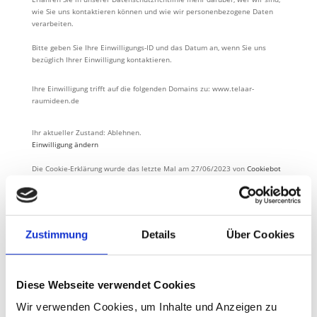
wie Sie uns kontaktieren können und wie wir personenbezogene Daten
verarbeiten.
Bitte geben Sie Ihre Einwilligungs-ID und das Datum an, wenn Sie uns
bezüglich Ihrer Einwilligung kontaktieren.
Ihre Einwilligung trifft auf die folgenden Domains zu: www.telaar-
raumideen.de
Ihr aktueller Zustand: Ablehnen.
Einwilligung ändern
Die Cookie-Erklärung wurde das letzte Mal am 27/06/2023 von
Cookiebot
aktualisiert:
Notwendig (2)
Notwendige Cookies helfen dabei, eine Webseite nutzbar zu machen,
Zustimmung
Details
Über Cookies
indem sie Grundfunktionen wie Seitennavigation und Zugriff auf
sichere Bereiche der Webseite ermöglichen. Die Webseite kann ohne
diese Cookies nicht richtig funktionieren.
Diese Webseite verwendet Cookies
Maximale
Name
Anbieter
Zweck
Speicherdauer
Wir verwenden Cookies, um Inhalte und Anzeigen zu