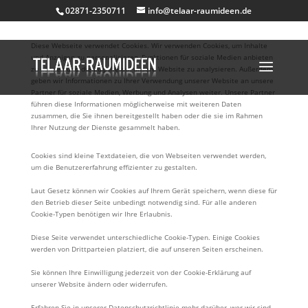
02871-2350711
info@telaar-raumideen.de
Diese Webseite verwendet Cookies. Wir verwenden Cookies, um Inhalte
und Anzeigen zu personalisieren, Funktionen für soziale Medien anbieten
zu können und die Zugriffe auf unsere Website zu analysieren. Außerdem
geben wir Informationen zu Ihrer Verwendung unserer Website an unsere
Partner für soziale Medien, Werbung und Analysen weiter. Unsere Partner
führen diese Informationen möglicherweise mit weiteren Daten
zusammen, die Sie ihnen bereitgestellt haben oder die sie im Rahmen
Ihrer Nutzung der Dienste gesammelt haben.
Cookies sind kleine Textdateien, die von Webseiten verwendet werden,
um die Benutzererfahrung effizienter zu gestalten.
Laut Gesetz können wir Cookies auf Ihrem Gerät speichern, wenn diese für
den Betrieb dieser Seite unbedingt notwendig sind. Für alle anderen
Cookie-Typen benötigen wir Ihre Erlaubnis.
Diese Seite verwendet unterschiedliche Cookie-Typen. Einige Cookies
werden von Drittparteien platziert, die auf unseren Seiten erscheinen.
Sie können Ihre Einwilligung jederzeit von der Cookie-Erklärung auf
unserer Website ändern oder widerrufen.
Erfahren Sie in unserer Datenschutzrichtlinie mehr darüber, wer wir sind,