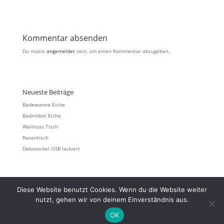
Kommentar absenden
Du musst
angemeldet
sein, um einen Kommentar abzugeben.
Neueste Beiträge
Badewanne Eiche
Badmöbel Eiche
Wallnuss Tisch
Rasentisch
Dekosockel OSB lackiert
Diese Website benutzt Cookies. Wenn du die Website weiter
nutzt, gehen wir von deinem Einverständnis aus.
(C) 2005 - 2026 TELAAR RAUMIDEEN |
IMPRESSUM
|
DATENSCHUTZ
| Ihr
OK
Tischler & Schreiner aus Bocholt