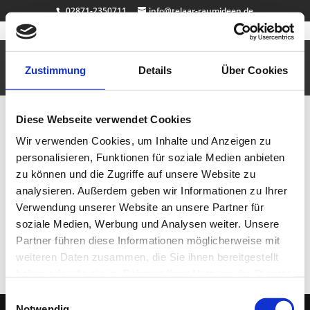
02871-2350711
info@telaar-raumideen.de
Dekosockel anthrazit
Sep. 25, 2010
|
Büro & Job
,
Dekosockel auf Maß
,
Design
Zustimmung
Details
Über Cookies
Dekosockel / Galeriesockel / Podest Material: MDF lackiert /
Strukturspachteltechnik / handbemalt / Maße: 40cm x 20cm x 20cm
Diese Webseite verwendet Cookies
Gewicht: 3kg hochwertige Verarbeitung / Made in Germany weitere Maße,
Farben oder Strukturtechniken auf Anfrage…
Wir verwenden Cookies, um Inhalte und Anzeigen zu
personalisieren, Funktionen für soziale Medien anbieten
Neueste Beiträge
zu können und die Zugriffe auf unsere Website zu
Badewanne Eiche
analysieren. Außerdem geben wir Informationen zu Ihrer
Badmöbel Eiche
Verwendung unserer Website an unsere Partner für
Wallnuss Tisch
soziale Medien, Werbung und Analysen weiter. Unsere
Rasentisch
Partner führen diese Informationen möglicherweise mit
Dekosockel OSB lackiert
weiteren Daten zusammen, die Sie ihnen bereitgestellt
haben oder die sie im Rahmen Ihrer Nutzung der Dienste
gesammelt haben.
Einwilligungsauswahl
Notwendig