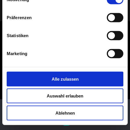
(C) 2005 - 2026 TELAAR RAUMIDEEN |
IMPRESSUM
|
DATENSCHUTZ
| Ihr
Tischler & Schreiner aus Bocholt
Präferenzen
Statistiken
Marketing
Alle zulassen
Auswahl erlauben
Diese Website benutzt Cookies. Wenn du die Website weiter
nutzt, gehen wir von deinem Einverständnis aus.
Ablehnen
OK