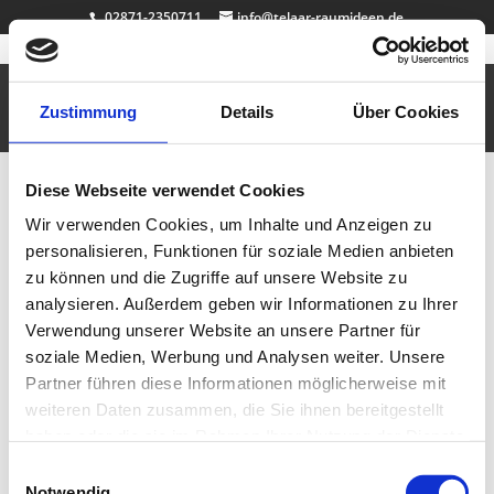
02871-2350711
info@telaar-raumideen.de
Dekosockel anthrazit
Sep. 25, 2010
|
Büro & Job
,
Dekosockel auf Maß
,
Design
Zustimmung
Details
Über Cookies
Dekosockel / Galeriesockel / Podest Material: MDF lackiert /
Strukturspachteltechnik / handbemalt / Maße: 40cm x 20cm x 20cm
Diese Webseite verwendet Cookies
Gewicht: 3kg hochwertige Verarbeitung / Made in Germany weitere Maße,
Farben oder Strukturtechniken auf Anfrage…
Wir verwenden Cookies, um Inhalte und Anzeigen zu
personalisieren, Funktionen für soziale Medien anbieten
Dekosockel Spachteltechnik weiss creme
zu können und die Zugriffe auf unsere Website zu
Sep. 7, 2010
|
Badezimmer
,
Büro & Job
,
Dekosockel
analysieren. Außerdem geben wir Informationen zu Ihrer
auf Maß
,
Design
,
Vitrinen
Verwendung unserer Website an unsere Partner für
Dekosockel / Galeriesockel / Podest
soziale Medien, Werbung und Analysen weiter. Unsere
Partner führen diese Informationen möglicherweise mit
weiteren Daten zusammen, die Sie ihnen bereitgestellt
Neueste Beiträge
haben oder die sie im Rahmen Ihrer Nutzung der Dienste
Badewanne Eiche
gesammelt haben.
Badmöbel Eiche
Einwilligungsauswahl
Wallnuss Tisch
Notwendig