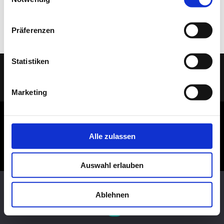
Rasentisch
Dekosockel OSB lackiert
Präferenzen
Statistiken
(C) 2005 - 2026 TELAAR RAUMIDEEN |
IMPRESSUM
|
DATENSCHUTZ
| Ihr
Tischler & Schreiner aus Bocholt
Marketing
Alle zulassen
Auswahl erlauben
Diese Website benutzt Cookies. Wenn du die Website weiter
nutzt, gehen wir von deinem Einverständnis aus.
Ablehnen
OK