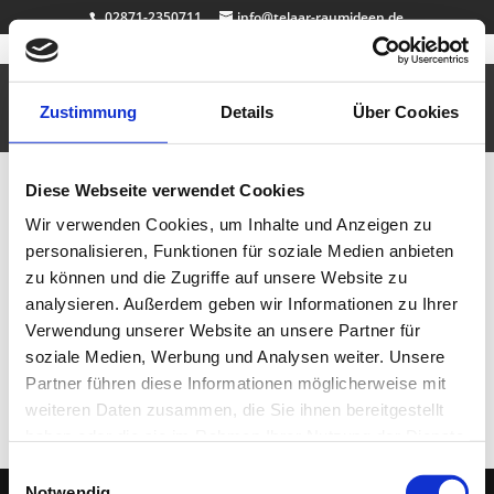
02871-2350711
info@telaar-raumideen.de
Mini Dekosockel – Hochglanz – weiss
Nov. 21, 2010
|
Büro & Job
,
Dekosockel auf Maß
,
Design
,
Kinderzimmer
Zustimmung
Details
Über Cookies
Die Oberfläche dieser Miniatur-Produktreihe wurde von uns auf Hochglanz
gebracht.Selbstverständlich fertigen wir Ihnen dieses Produkt auch in
Diese Webseite verwendet Cookies
anderen Maßen. Ob Holz oder Kunststoff – Sie erhalten höchste Qualität
in handgefertigter Ausführung.
Wir verwenden Cookies, um Inhalte und Anzeigen zu
personalisieren, Funktionen für soziale Medien anbieten
Neueste Beiträge
zu können und die Zugriffe auf unsere Website zu
Badewanne Eiche
analysieren. Außerdem geben wir Informationen zu Ihrer
Badmöbel Eiche
Verwendung unserer Website an unsere Partner für
Wallnuss Tisch
soziale Medien, Werbung und Analysen weiter. Unsere
Rasentisch
Partner führen diese Informationen möglicherweise mit
Dekosockel OSB lackiert
weiteren Daten zusammen, die Sie ihnen bereitgestellt
haben oder die sie im Rahmen Ihrer Nutzung der Dienste
gesammelt haben.
Einwilligungsauswahl
Notwendig