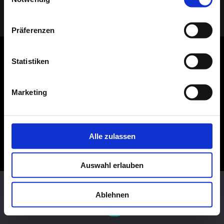
(C) 2005 - 2026 TELAAR RAUMIDEEN |
IMPRESSUM
|
DATENSCHUTZ
| Ihr
Tischler & Schreiner aus Bocholt
Präferenzen
Statistiken
Marketing
Alle zulassen
Auswahl erlauben
Diese Website benutzt Cookies. Wenn du die Website weiter
nutzt, gehen wir von deinem Einverständnis aus.
Ablehnen
OK