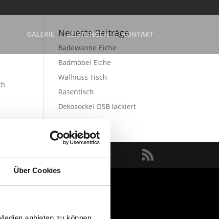
Neueste Beiträge
GALERIE
LEISTUNGEN
KONTAKT
Badewanne Eiche
Badmöbel Eiche
Wallnuss Tisch
ch
Rasentisch
Dekosockel OSB lackiert
Über Cookies
 Medien anbieten zu können