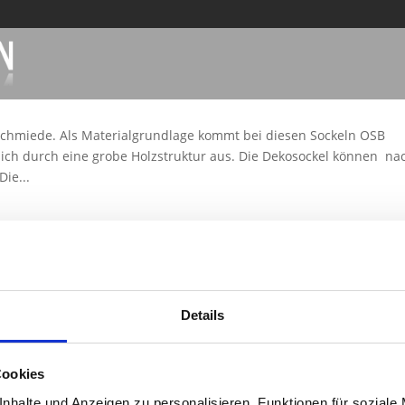
 Schmiede. Als Materialgrundlage kommt bei diesen Sockeln OSB
sich durch eine grobe Holzstruktur aus. Die Dekosockel können na
Die...
SUM
|
DATENSCHUTZ
| Ihr Tischler & Schreiner aus Bocholt
Details
Cookies
nhalte und Anzeigen zu personalisieren, Funktionen für soziale