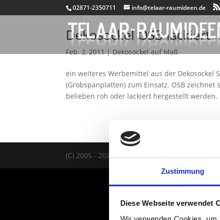
02871-2350711
info@telaar-raumideen.de
Dekosockel OSB lackiert
Feb. 2, 2011
|
Dekosockel auf Maß
ein weiteres Werbemittel aus der Dekosockel
(Grobspanplatten) zum Einsatz. OSB zeichnet 
belieben roh oder lackiert hergestellt werden. 
(C) 2005 - 2026 TELAAR RAUMIDEEN |
IMPRES
Zustimmung
Diese Webseite verwendet 
Wir verwenden Cookies, um I