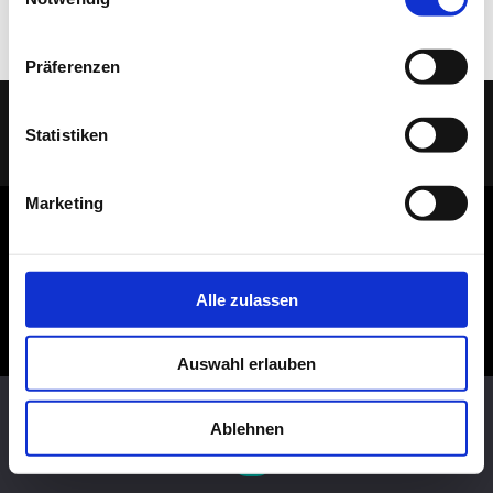
Dekosockel OSB lackiert
Präferenzen
Statistiken
(C) 2005 - 2026 TELAAR RAUMIDEEN |
IMPRESSUM
|
DATENSCHUTZ
| Ihr
Tischler & Schreiner aus Bocholt
Marketing
Alle zulassen
Auswahl erlauben
Diese Website benutzt Cookies. Wenn du die Website weiter
nutzt, gehen wir von deinem Einverständnis aus.
Ablehnen
OK