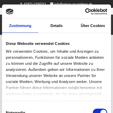
02871-2350711
info@telaar-raumideen.de
Badewanne Eiche
März 20, 2012
|
Badezimmer
,
Dachschrägenschränke
,
Design
,
Einbauschränke
Zustimmung
Details
Über Cookies
Eine exklusive Badewannenverkleidung aus Massiv Eiche mit intigrierten
Push-Schubladen und LED beleuchtung.
Diese Webseite verwendet Cookies
Wir verwenden Cookies, um Inhalte und Anzeigen zu
Badmöbel Eiche
personalisieren, Funktionen für soziale Medien anbieten
März 20, 2012
|
Badezimmer
,
Design
,
Einbauschränke
zu können und die Zugriffe auf unsere Website zu
analysieren. Außerdem geben wir Informationen zu Ihrer
Ein elegantes beispiel für ein Waschtisch mit Spiegel aus Massiv Eiche.
Verwendung unserer Website an unsere Partner für
soziale Medien, Werbung und Analysen weiter. Unsere
Neueste Beiträge
Partner führen diese Informationen möglicherweise mit
Badewanne Eiche
weiteren Daten zusammen, die Sie ihnen bereitgestellt
Badmöbel Eiche
haben oder die sie im Rahmen Ihrer Nutzung der Dienste
Wallnuss Tisch
gesammelt haben.
Einwilligungsauswahl
Rasentisch
Notwendig