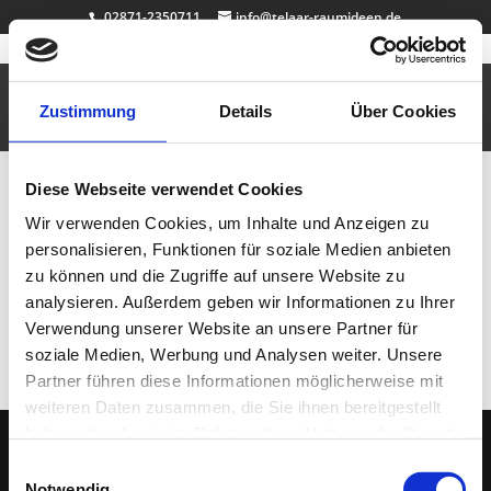
02871-2350711
info@telaar-raumideen.de
Dekosockel Spachteltechnik weiss creme
Sep. 7, 2010
|
Badezimmer
,
Büro & Job
,
Dekosockel
auf Maß
,
Design
,
Vitrinen
Zustimmung
Details
Über Cookies
Dekosockel / Galeriesockel / Podest
Diese Webseite verwendet Cookies
Neueste Beiträge
Wir verwenden Cookies, um Inhalte und Anzeigen zu
Badewanne Eiche
personalisieren, Funktionen für soziale Medien anbieten
Badmöbel Eiche
zu können und die Zugriffe auf unsere Website zu
Wallnuss Tisch
analysieren. Außerdem geben wir Informationen zu Ihrer
Rasentisch
Verwendung unserer Website an unsere Partner für
Dekosockel OSB lackiert
soziale Medien, Werbung und Analysen weiter. Unsere
Partner führen diese Informationen möglicherweise mit
weiteren Daten zusammen, die Sie ihnen bereitgestellt
haben oder die sie im Rahmen Ihrer Nutzung der Dienste
gesammelt haben.
Einwilligungsauswahl
(C) 2005 - 2026 TELAAR RAUMIDEEN |
IMPRESSUM
|
DATENSCHUTZ
| Ihr
Notwendig
Tischler & Schreiner aus Bocholt