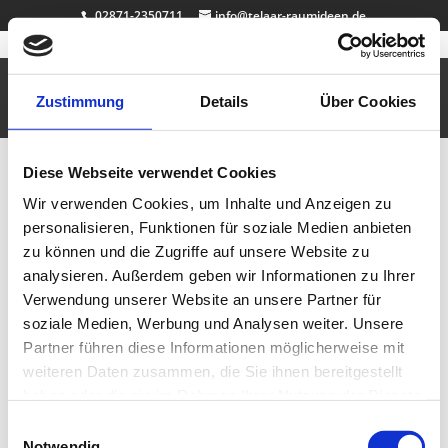
02871-2350711
info@telaar-raumideen.de
Badewanne Eiche
März 20, 2012
|
Badezimmer
,
Dachschrägenschränke
,
Design
,
Einbauschränke
Zustimmung
Details
Über Cookies
Eine exklusive Badewannenverkleidung aus Massiv Eiche mit intigrierten
Push-Schubladen und LED beleuchtung.
Diese Webseite verwendet Cookies
Wir verwenden Cookies, um Inhalte und Anzeigen zu
Badmöbel Eiche
personalisieren, Funktionen für soziale Medien anbieten
März 20, 2012
|
Badezimmer
,
Design
,
Einbauschränke
zu können und die Zugriffe auf unsere Website zu
analysieren. Außerdem geben wir Informationen zu Ihrer
Ein elegantes beispiel für ein Waschtisch mit Spiegel aus Massiv Eiche.
Verwendung unserer Website an unsere Partner für
soziale Medien, Werbung und Analysen weiter. Unsere
Neueste Beiträge
Partner führen diese Informationen möglicherweise mit
Badewanne Eiche
weiteren Daten zusammen, die Sie ihnen bereitgestellt
Badmöbel Eiche
haben oder die sie im Rahmen Ihrer Nutzung der Dienste
Wallnuss Tisch
gesammelt haben.
Einwilligungsauswahl
Rasentisch
Notwendig