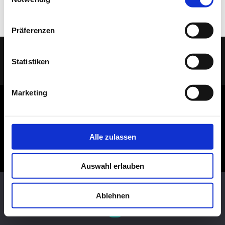
Dekosockel OSB lackiert
Präferenzen
Statistiken
(C) 2005 - 2026 TELAAR RAUMIDEEN |
IMPRESSUM
|
DATENSCHUTZ
| Ihr
Tischler & Schreiner aus Bocholt
Marketing
Alle zulassen
Auswahl erlauben
Diese Website benutzt Cookies. Wenn du die Website weiter
nutzt, gehen wir von deinem Einverständnis aus.
Ablehnen
OK