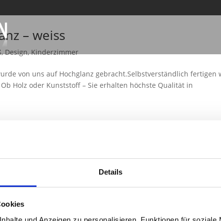
anz – weiss
ß
,
Design
,
Kinderzimmer
urde von uns auf Hochglanz gebracht.Selbstverständlich fertigen 
b Holz oder Kunststoff – Sie erhalten höchste Qualität in
ß
,
Design
Details
MDF lackiert / Strukturspachteltechnik / handbemalt / Maße: 40cm x
eitung / Made in Germany weitere Maße, Farben oder
Cookies
nhalte und Anzeigen zu personalisieren, Funktionen für soziale