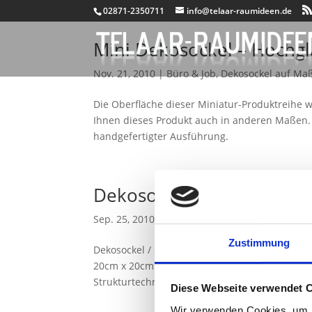
02871-2350711
info@telaar-raumideen.de
Mini Dekosockel – Hochgl
Nov. 21, 2010
|
Büro & Job
,
Dekosockel auf Ma
Die Oberfläche dieser Miniatur-Produktreihe w
Ihnen dieses Produkt auch in anderen Maßen. O
handgefertigter Ausführung.
Dekosockel anthrazit
Sep. 25, 2010
|
Büro & Job
,
Dekosockel auf Ma
Zustimmung
Dekosockel / Galeriesockel / Podest Material: 
20cm x 20cm Gewicht: 3kg hochwertige Verarb
Strukturtechniken auf Anfrage…
Diese Webseite verwendet 
Wir verwenden Cookies, um I