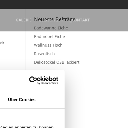
Neueste Beiträge
GALERIE
LEISTUNGEN
KONTAKT
Badewanne Eiche
Badmöbel Eiche
wir
Wallnuss Tisch
Rasentisch
Dekosockel OSB lackiert
Über Cookies
 Medien anbieten zu können