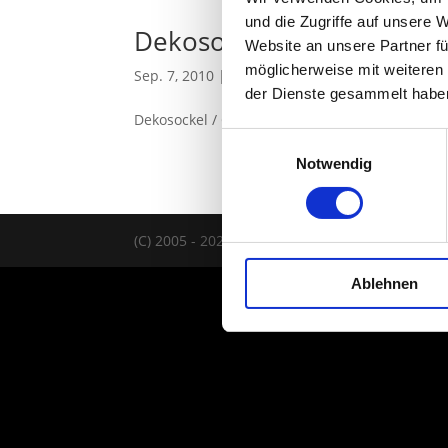
und die Zugriffe auf unsere 
Dekosockel Spachteltechn
Website an unsere Partner fü
möglicherweise mit weiteren
Sep. 7, 2010
|
Badezimmer
,
Büro & Job
,
Dekoso
der Dienste gesammelt habe
Dekosockel / Galeriesockel / Podest
Einwilligungsauswahl
Notwendig
(C) 2005 - 2026 TELAAR RAUMIDEEN |
IMPRES
Ablehnen