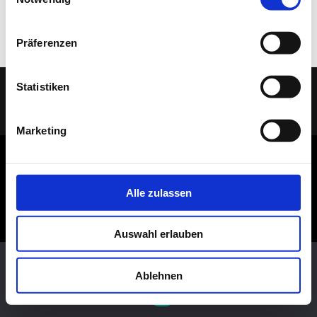
Rasentisch
Dekosockel OSB lackiert
Präferenzen
Statistiken
(C) 2005 - 2026 TELAAR RAUMIDEEN |
IMPRESSUM
|
DATENSCHUTZ
| Ihr
Tischler & Schreiner aus Bocholt
Marketing
Alle zulassen
Auswahl erlauben
Diese Website benutzt Cookies. Wenn du die Website weiter
nutzt, gehen wir von deinem Einverständnis aus.
Ablehnen
OK