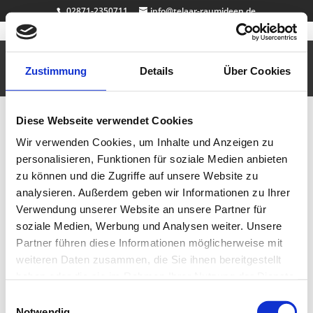
02871-2350711
info@telaar-raumideen.de
Über uns
Zustimmung
Details
Über Cookies
Diese Webseite verwendet Cookies
Wir verwenden Cookies, um Inhalte und Anzeigen zu
personalisieren, Funktionen für soziale Medien anbieten
zu können und die Zugriffe auf unsere Website zu
analysieren. Außerdem geben wir Informationen zu Ihrer
Verwendung unserer Website an unsere Partner für
soziale Medien, Werbung und Analysen weiter. Unsere
Partner führen diese Informationen möglicherweise mit
Wir freuen uns auf Ihren Anruf !
Neueste Beiträge
weiteren Daten zusammen, die Sie ihnen bereitgestellt
Badewanne Eiche
haben oder die sie im Rahmen Ihrer Nutzung der Dienste
Badmöbel Eiche
gesammelt haben.
Einwilligungsauswahl
Wallnuss Tisch
Notwendig