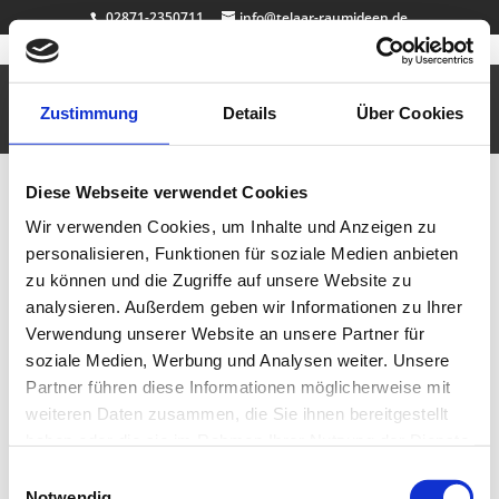
02871-2350711
info@telaar-raumideen.de
Kinderstuhl
Sep. 16, 2010
|
Büro & Job
,
Design
,
Garderoben
,
Kinderzimmer
Zustimmung
Details
Über Cookies
Für die Prinzessin zuhause…
Diese Webseite verwendet Cookies
Garderobe Greez
Wir verwenden Cookies, um Inhalte und Anzeigen zu
Sep. 7, 2010
|
Design
,
Einbauschränke
,
Garderoben
personalisieren, Funktionen für soziale Medien anbieten
zu können und die Zugriffe auf unsere Website zu
Kompakte Design-Garderobe mit Schuhschrank
analysieren. Außerdem geben wir Informationen zu Ihrer
Verwendung unserer Website an unsere Partner für
Neueste Beiträge
soziale Medien, Werbung und Analysen weiter. Unsere
Badewanne Eiche
Partner führen diese Informationen möglicherweise mit
Badmöbel Eiche
weiteren Daten zusammen, die Sie ihnen bereitgestellt
Wallnuss Tisch
haben oder die sie im Rahmen Ihrer Nutzung der Dienste
Rasentisch
gesammelt haben.
Dekosockel OSB lackiert
Einwilligungsauswahl
Notwendig