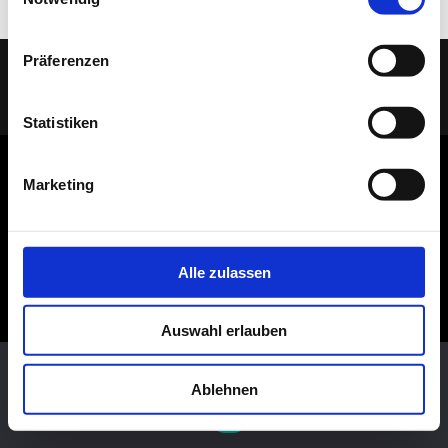
Präferenzen
(C) 2005 - 2026 TELAAR RAUMIDEEN |
IMPRESSUM
|
DATENSCHUTZ
| Ihr
Tischler & Schreiner aus Bocholt
Statistiken
Marketing
Alle zulassen
Auswahl erlauben
Diese Website benutzt Cookies. Wenn du die Website weiter
nutzt, gehen wir von deinem Einverständnis aus.
Ablehnen
OK