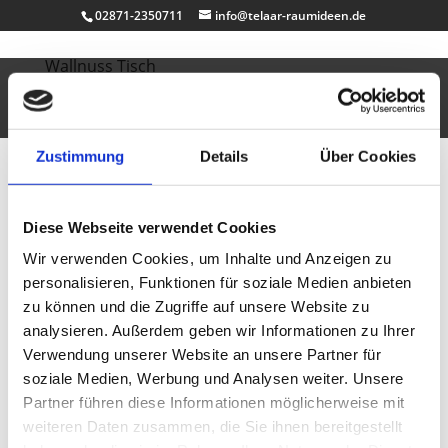
02871-2350711
info@telaar-raumideen.de
Wallnuss Tisch
Feb. 5, 2011
|
Büro & Job
,
Design
,
Multimediamöbel
,
Tische
Blue Session`s…
Zustimmung
Details
Über Cookies
Rasentisch
Feb. 5, 2011
|
Badezimmer
,
Design
,
Diese Webseite verwendet Cookies
Multimediamöbel
,
Tische
,
Uncategorized
,
Vitrinen
Wir verwenden Cookies, um Inhalte und Anzeigen zu
Dieser Tisch lebt … und…
personalisieren, Funktionen für soziale Medien anbieten
zu können und die Zugriffe auf unsere Website zu
Tisch Esstisch Magna
analysieren. Außerdem geben wir Informationen zu Ihrer
Sep. 7, 2010
|
Design
,
Tische
Verwendung unserer Website an unsere Partner für
soziale Medien, Werbung und Analysen weiter. Unsere
Design Esstisch orange Hochglanz
Partner führen diese Informationen möglicherweise mit
weiteren Daten zusammen, die Sie ihnen bereitgestellt
Eichentisch mit Zinn