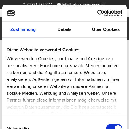
02871-2350711
info@telaar-raumideen.de
Rasentisch
Feb. 5, 2011
|
Badezimmer
,
Design
,
Multimediamöbel
,
Tische
,
Uncategorized
,
Vitrinen
Zustimmung
Details
Über Cookies
Dieser Tisch lebt … und…
Diese Webseite verwendet Cookies
Dekosockel anthrazit
Wir verwenden Cookies, um Inhalte und Anzeigen zu
Sep. 25, 2010
|
Büro & Job
,
Dekosockel auf Maß
,
personalisieren, Funktionen für soziale Medien anbieten
Design
zu können und die Zugriffe auf unsere Website zu
Dekosockel / Galeriesockel / Podest Material: MDF lackiert /
analysieren. Außerdem geben wir Informationen zu Ihrer
Strukturspachteltechnik / handbemalt / Maße: 40cm x 20cm x 20cm
Verwendung unserer Website an unsere Partner für
Gewicht: 3kg hochwertige Verarbeitung / Made in Germany weitere Maße,
Farben oder Strukturtechniken auf Anfrage…
soziale Medien, Werbung und Analysen weiter. Unsere
Partner führen diese Informationen möglicherweise mit
weiteren Daten zusammen, die Sie ihnen bereitgestellt
Dekosockel Spachteltechnik weiss creme
Sep. 7, 2010
|
Badezimmer
,
Büro & Job
,
Dekosockel
haben oder die sie im Rahmen Ihrer Nutzung der Dienste
auf Maß
,
Design
,
Vitrinen
gesammelt haben.
Einwilligungsauswahl
Notwendig