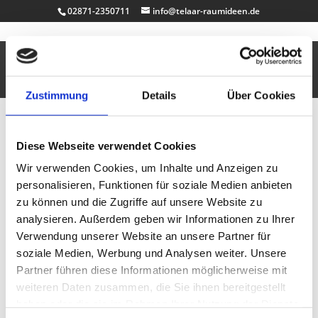
02871-2350711
info@telaar-raumideen.de
Rasentisch
Feb. 5, 2011
|
Badezimmer
,
Design
,
Multimediamöbel
,
Tische
,
Uncategorized
,
Vitrinen
Zustimmung
Details
Über Cookies
Dieser Tisch lebt … und…
Mini Dekosockel – Hochglanz – weiss
Diese Webseite verwendet Cookies
Nov. 21, 2010
|
Büro & Job
,
Dekosockel auf Maß
,
Design
,
Kinderzimmer
Wir verwenden Cookies, um Inhalte und Anzeigen zu
personalisieren, Funktionen für soziale Medien anbieten
Die Oberfläche dieser Miniatur-Produktreihe wurde von uns auf Hochglanz
zu können und die Zugriffe auf unsere Website zu
gebracht.Selbstverständlich fertigen wir Ihnen dieses Produkt auch in
anderen Maßen. Ob Holz oder Kunststoff – Sie erhalten höchste Qualität
analysieren. Außerdem geben wir Informationen zu Ihrer
in handgefertigter Ausführung.
Verwendung unserer Website an unsere Partner für
soziale Medien, Werbung und Analysen weiter. Unsere
Dekosockel anthrazit
Partner führen diese Informationen möglicherweise mit
Sep. 25, 2010
|
Büro & Job
,
Dekosockel auf Maß
,
weiteren Daten zusammen, die Sie ihnen bereitgestellt
Design
haben oder die sie im Rahmen Ihrer Nutzung der Dienste