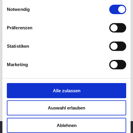
Dekosockel / Galeriesockel / Podest Material: MDF lackiert /
gesammelt haben.
Einwilligungsauswahl
Strukturspachteltechnik / handbemalt / Maße: 40cm x 20cm x 20cm
Notwendig
Gewicht: 3kg hochwertige Verarbeitung / Made in Germany weitere Maße,
Farben oder Strukturtechniken auf Anfrage…
Präferenzen
Dekosockel Spachteltechnik weiss creme
Sep. 7, 2010
|
Badezimmer
,
Büro & Job
,
Dekosockel
auf Maß
,
Design
,
Vitrinen
Statistiken
Dekosockel / Galeriesockel / Podest
Marketing
Neueste Beiträge
Badewanne Eiche
Badmöbel Eiche
Alle zulassen
Wallnuss Tisch
Rasentisch
Dekosockel OSB lackiert
Auswahl erlauben
Ablehnen
Diese Website benutzt Cookies. Wenn du die Website weiter