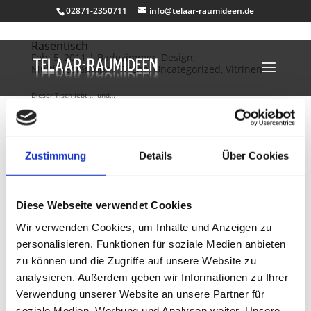
02871-2350711
info@telaar-raumideen.de
Rasentisch
Feb. 5, 2011
|
Badezimmer
,
Design
,
Multimediamöbel
,
Tische
,
Uncategorized
,
Vitrinen
Dieser Tisch lebt … und…
Dekosockel OSB lackiert
Feb. 2, 2011
|
Dekosockel auf Maß
Zustimmung
Details
Über Cookies
ein weiteres Werbemittel aus der Dekosockel Schmiede. Als
Materialgrundlage kommt bei diesen Sockeln OSB (Grobspanplatten) zum
Einsatz. OSB zeichnet sich durch eine grobe Holzstruktur aus. Die
Diese Webseite verwendet Cookies
Dekosockel können nach belieben roh oder lackiert hergestellt werden.
Die...
Wir verwenden Cookies, um Inhalte und Anzeigen zu
personalisieren, Funktionen für soziale Medien anbieten
Mini Dekosockel – Hochglanz – weiss
zu können und die Zugriffe auf unsere Website zu
Nov. 21, 2010
|
Büro & Job
,
Dekosockel auf Maß
,
analysieren. Außerdem geben wir Informationen zu Ihrer
Design
,
Kinderzimmer
Verwendung unserer Website an unsere Partner für
soziale Medien, Werbung und Analysen weiter. Unsere