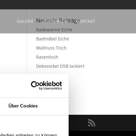
Neueste Beiträge
GALERIE
LEISTUNGEN
KONTAKT
Badewanne Eiche
Badmöbel Eiche
Wallnuss Tisch
Rasentisch
Dekosockel OSB lackiert
Über Cookies
 Medien anbieten zu können