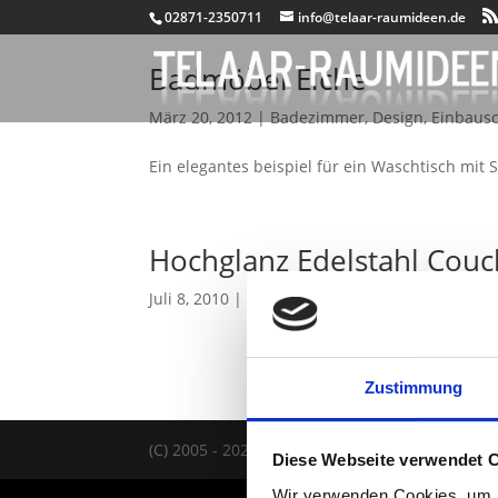
02871-2350711
info@telaar-raumideen.de
Badmöbel Eiche
März 20, 2012
|
Badezimmer
,
Design
,
Einbaus
Ein elegantes beispiel für ein Waschtisch mit 
Hochglanz Edelstahl Couc
Juli 8, 2010
|
Tische
Zustimmung
(C) 2005 - 2026 TELAAR RAUMIDEEN |
IMPRES
Diese Webseite verwendet 
Wir verwenden Cookies, um I