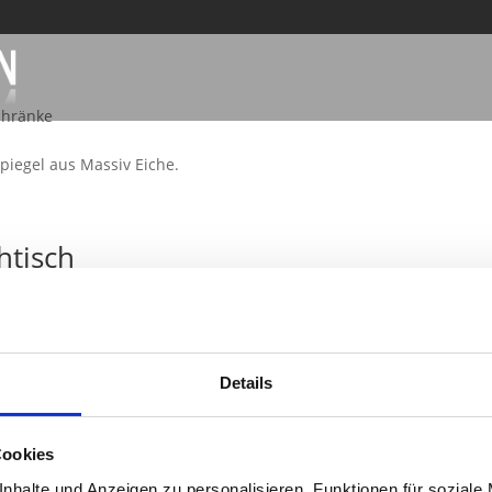
chränke
Spiegel aus Massiv Eiche.
htisch
Details
SUM
|
DATENSCHUTZ
| Ihr Tischler & Schreiner aus Bocholt
Cookies
nhalte und Anzeigen zu personalisieren, Funktionen für soziale