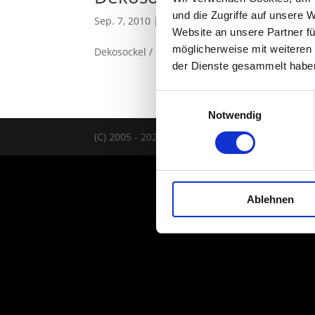
und die Zugriffe auf unsere 
Sep. 7, 2010
|
Badezimmer
,
Büro & Job
,
Dekoso
Website an unsere Partner fü
möglicherweise mit weiteren
Dekosockel / Galeriesockel / Podest
der Dienste gesammelt habe
Einwilligungsauswahl
Notwendig
(C) 2005 - 2026 TELAAR RAUMIDEEN |
IMPRES
Ablehnen