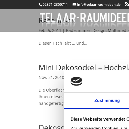
02871-2350711
info@telaar-raumideen.de
Rasentisch
Feb. 5, 2011
|
Badezimmer
,
Design
,
Multimedi
Dieser Tisch lebt … und…
Mini Dekosockel – Hochgl
Nov. 21, 2010
|
Büro & Job
,
Dekosockel auf Ma
Die Oberfläche dieser Miniatur-Produktreihe w
Ihnen dieses Produkt auch in anderen Maßen. O
Zustimmung
handgefertigter Ausführung.
Diese Webseite verwendet 
Dekosockel Spachteltechn
Wir verwenden Cookies, um I