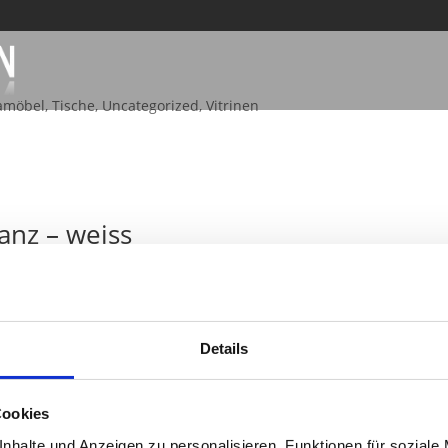
amöbel
,
Tische
,
Uncategorized
,
Vitrinen
anz – weiss
ß
,
Design
,
Kinderzimmer
urde von uns auf Hochglanz gebracht.Selbstverständlich fertigen 
b Holz oder Kunststoff – Sie erhalten höchste Qualität in
Details
Cookies
ik weiss creme
nhalte und Anzeigen zu personalisieren, Funktionen für soziale