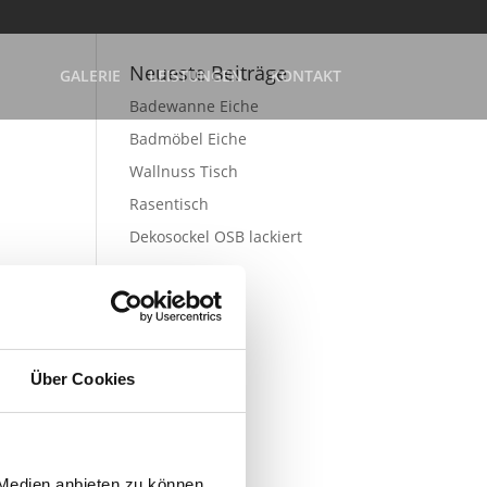
Neueste Beiträge
GALERIE
LEISTUNGEN
KONTAKT
Badewanne Eiche
Badmöbel Eiche
Wallnuss Tisch
Rasentisch
Dekosockel OSB lackiert
wir
Über Cookies
 Medien anbieten zu können