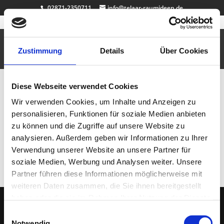
02871-2350711
info@telaar-raumideen.de
Kinderstuhl
Sep. 16, 2010
|
Büro & Job
,
Design
,
Garderoben
,
Kinderzimmer
Zustimmung
Details
Über Cookies
Für die Prinzessin zuhause…
Diese Webseite verwendet Cookies
Neueste Beiträge
Wir verwenden Cookies, um Inhalte und Anzeigen zu
Badewanne Eiche
personalisieren, Funktionen für soziale Medien anbieten
Badmöbel Eiche
zu können und die Zugriffe auf unsere Website zu
Wallnuss Tisch
analysieren. Außerdem geben wir Informationen zu Ihrer
Rasentisch
Verwendung unserer Website an unsere Partner für
Dekosockel OSB lackiert
soziale Medien, Werbung und Analysen weiter. Unsere
Partner führen diese Informationen möglicherweise mit
weiteren Daten zusammen, die Sie ihnen bereitgestellt
haben oder die sie im Rahmen Ihrer Nutzung der Dienste
gesammelt haben.
Einwilligungsauswahl
(C) 2005 - 2026 TELAAR RAUMIDEEN |
IMPRESSUM
|
DATENSCHUTZ
| Ihr
Notwendig
Tischler & Schreiner aus Bocholt