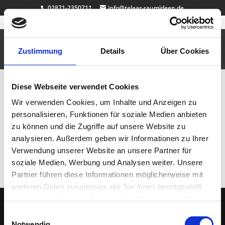
02871-2350711
info@telaar-raumideen.de
Kinderstuhl
Sep. 16, 2010
|
Büro & Job
,
Design
,
Garderoben
,
Kinderzimmer
Zustimmung
Details
Über Cookies
Für die Prinzessin zuhause…
Diese Webseite verwendet Cookies
Neueste Beiträge
Wir verwenden Cookies, um Inhalte und Anzeigen zu
Badewanne Eiche
personalisieren, Funktionen für soziale Medien anbieten
Badmöbel Eiche
zu können und die Zugriffe auf unsere Website zu
Wallnuss Tisch
analysieren. Außerdem geben wir Informationen zu Ihrer
Rasentisch
Verwendung unserer Website an unsere Partner für
Dekosockel OSB lackiert
soziale Medien, Werbung und Analysen weiter. Unsere
Partner führen diese Informationen möglicherweise mit
weiteren Daten zusammen, die Sie ihnen bereitgestellt
haben oder die sie im Rahmen Ihrer Nutzung der Dienste
gesammelt haben.
Einwilligungsauswahl
(C) 2005 - 2026 TELAAR RAUMIDEEN |
IMPRESSUM
|
DATENSCHUTZ
| Ihr
Notwendig
Tischler & Schreiner aus Bocholt