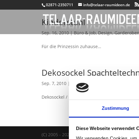
02871-2350711
info@telaar-raumideen.de
Kinderstuhl
Sep. 16, 2010
|
Büro & Job
,
Design
,
Garderobe
Für die Prinzessin zuhause…
Dekosockel Spachteltechn
Sep. 7, 2010
|
Badezimmer
,
Büro & Job
,
Dekoso
Dekosockel / Galeriesockel / Podest
Zustimmung
Diese Webseite verwendet 
(C) 2005 - 2026 TELAAR RAUMIDEEN |
IMPRES
Wir verwenden Cookies, um I