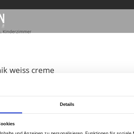
n
,
Kinderzimmer
ik weiss creme
ckel auf Maß
,
Design
,
Vitrinen
Details
Cookies
SUM
|
DATENSCHUTZ
| Ihr Tischler & Schreiner aus Bocholt
nhalte und Anzeigen zu personalisieren, Funktionen für soziale