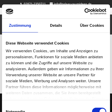
02871-2350711
info@telaar-raumideen.de
Kinderstuhl
Sep. 16, 2010
|
Büro & Job
,
Design
,
Garderoben
,
Kinderzimmer
Zustimmung
Details
Über Cookies
Für die Prinzessin zuhause…
Diese Webseite verwendet Cookies
Neueste Beiträge
Wir verwenden Cookies, um Inhalte und Anzeigen zu
Badewanne Eiche
personalisieren, Funktionen für soziale Medien anbieten
Badmöbel Eiche
zu können und die Zugriffe auf unsere Website zu
Wallnuss Tisch
analysieren. Außerdem geben wir Informationen zu Ihrer
Rasentisch
Verwendung unserer Website an unsere Partner für
Dekosockel OSB lackiert
soziale Medien, Werbung und Analysen weiter. Unsere
Partner führen diese Informationen möglicherweise mit
weiteren Daten zusammen, die Sie ihnen bereitgestellt
haben oder die sie im Rahmen Ihrer Nutzung der Dienste
gesammelt haben.
Einwilligungsauswahl
(C) 2005 - 2026 TELAAR RAUMIDEEN |
IMPRESSUM
|
DATENSCHUTZ
| Ihr
Notwendig
Tischler & Schreiner aus Bocholt