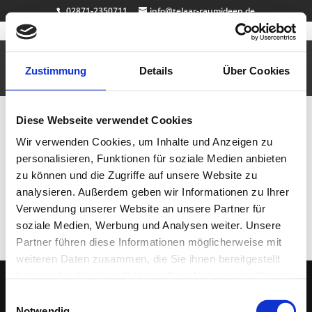
02871-2350711
info@telaar-raumideen.de
Kinderstuhl
Sep. 16, 2010
|
Büro & Job
,
Design
,
Garderoben
,
Kinderzimmer
Zustimmung
Details
Über Cookies
Für die Prinzessin zuhause…
Diese Webseite verwendet Cookies
Neueste Beiträge
Wir verwenden Cookies, um Inhalte und Anzeigen zu
Badewanne Eiche
personalisieren, Funktionen für soziale Medien anbieten
Badmöbel Eiche
zu können und die Zugriffe auf unsere Website zu
Wallnuss Tisch
analysieren. Außerdem geben wir Informationen zu Ihrer
Rasentisch
Verwendung unserer Website an unsere Partner für
Dekosockel OSB lackiert
soziale Medien, Werbung und Analysen weiter. Unsere
Partner führen diese Informationen möglicherweise mit
weiteren Daten zusammen, die Sie ihnen bereitgestellt
haben oder die sie im Rahmen Ihrer Nutzung der Dienste
gesammelt haben.
Einwilligungsauswahl
(C) 2005 - 2026 TELAAR RAUMIDEEN |
IMPRESSUM
|
DATENSCHUTZ
| Ihr
Notwendig
Tischler & Schreiner aus Bocholt