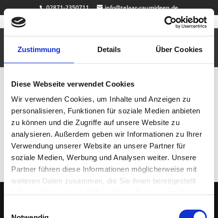
02871-2350711
info@telaar-raumideen.de
Rasentisch
Feb. 5, 2011
|
Badezimmer
,
Design
,
Multimediamöbel
,
Tische
,
Uncategorized
,
Vitrinen
Zustimmung
Details
Über Cookies
Dieser Tisch lebt … und…
Diese Webseite verwendet Cookies
Neueste Beiträge
Wir verwenden Cookies, um Inhalte und Anzeigen zu
Badewanne Eiche
personalisieren, Funktionen für soziale Medien anbieten
Badmöbel Eiche
zu können und die Zugriffe auf unsere Website zu
Wallnuss Tisch
analysieren. Außerdem geben wir Informationen zu Ihrer
Rasentisch
Verwendung unserer Website an unsere Partner für
Dekosockel OSB lackiert
soziale Medien, Werbung und Analysen weiter. Unsere
Partner führen diese Informationen möglicherweise mit
weiteren Daten zusammen, die Sie ihnen bereitgestellt
haben oder die sie im Rahmen Ihrer Nutzung der Dienste
gesammelt haben.
Einwilligungsauswahl
(C) 2005 - 2026 TELAAR RAUMIDEEN |
IMPRESSUM
|
DATENSCHUTZ
| Ihr
Notwendig
Tischler & Schreiner aus Bocholt