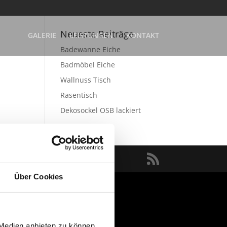
Neueste Beiträge
GALERIE
LEISTUNGEN
KONTAKT
Badewanne Eiche
Badmöbel Eiche
Wallnuss Tisch
Rasentisch
Dekosockel OSB lackiert
Über Cookies
 Medien anbieten zu können