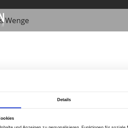
us Wenge
SUM
|
DATENSCHUTZ
| Ihr Tischler & Schreiner aus Bocholt
Details
Cookies
nhalte und Anzeigen zu personalisieren, Funktionen für soziale